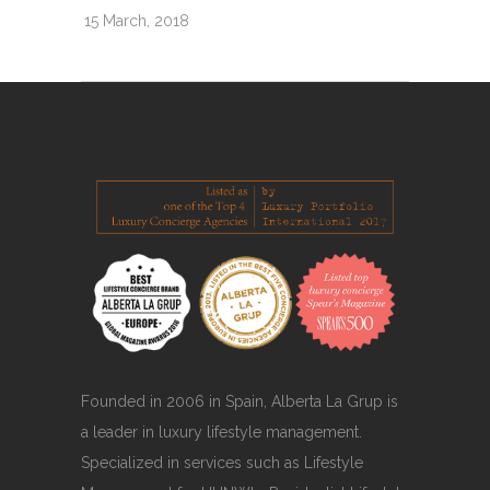
15 March, 2018
Founded in 2006 in Spain, Alberta La Grup is
a leader in luxury lifestyle management.
Specialized in services such as Lifestyle