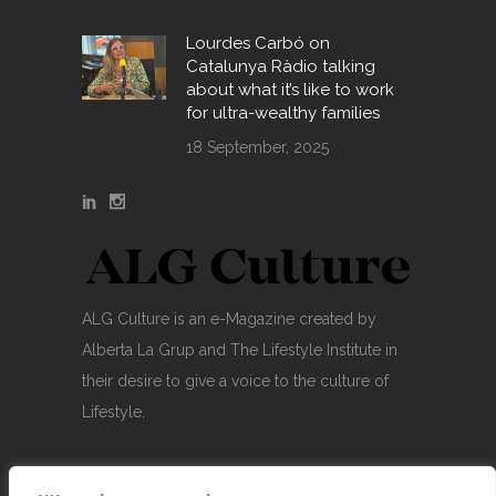
Lourdes Carbó on
Catalunya Ràdio talking
about what it’s like to work
for ultra-wealthy families
18 September, 2025
ALG Culture is an e-Magazine created by
Alberta La Grup and The Lifestyle Institute in
their desire to give a voice to the culture of
Lifestyle.