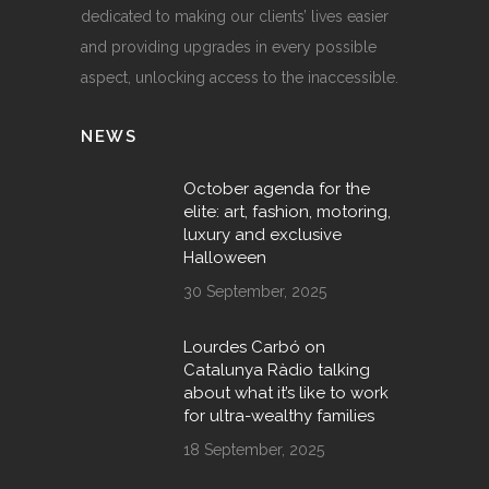
dedicated to making our clients’ lives easier
and providing upgrades in every possible
aspect, unlocking access to the inaccessible.
NEWS
October agenda for the
elite: art, fashion, motoring,
luxury and exclusive
Halloween
30 September, 2025
Lourdes Carbó on
Catalunya Ràdio talking
about what it’s like to work
for ultra-wealthy families
18 September, 2025