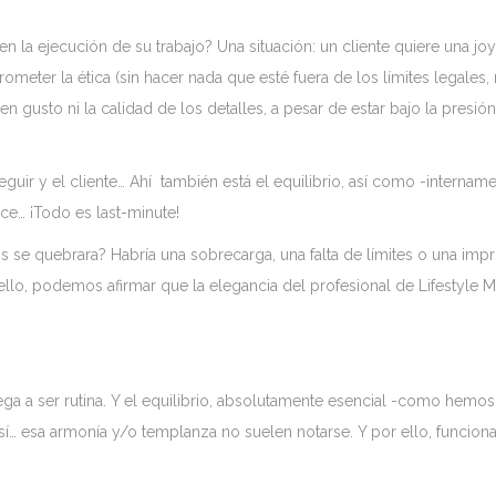
n la ejecución de su trabajo? Una situación: un cliente quiere una jo
ometer la ética (sin hacer nada que esté fuera de los límites legales,
buen gusto ni la calidad de los detalles, a pesar de estar bajo la pre
eguir y el cliente… Ahí también está el equilibrio, así como -interna
ce… ¡Todo es last-minute!
os se quebrara? Habría una sobrecarga, una falta de límites o una impro
 ello, podemos afirmar que la elegancia del profesional de Lifestyle
 llega a ser rutina. Y el equilibrio, absolutamente esencial -como he
í… esa armonía y/o templanza no suelen notarse. Y por ello, funcio