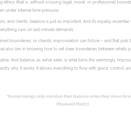
 ethics (that is, without crossing legal, moral, or professional boun
even under intense time pressure.
s, and clients, balance is just as important. And it’s equally essential 
verything runs on last-minute demands.
rred boundaries, or chaotic improvisation can follow – and that puts the
l also lies in knowing how to set clear boundaries between what’s po
 routine. And balance, as we’ve seen, is what turns the seemingly impos
ctly why it works. It allows everything to flow with grace, control, a
“Human beings only maintain their balance when they move forw
(Maxwell Maltz)