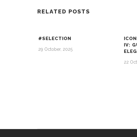
RELATED POSTS
#SELECTION
ICON
IV: 
29 October, 2025
ELE
22 Oct